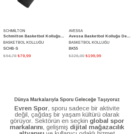
SCHMİLTON
AVESSA
Schmilton Basketbol Kolluğu Schb-S
Avessa Basketbol Kolluğu Desenli Bk55
BASKETBOL KOLLUĞU
BASKETBOL KOLLUĞU
SCHB-S
BK55
₺94,78
₺79,99
₺326,00
₺199,99
Dünya Markalarıyla Sporu Geleceğe Taşıyoruz
Evren Spor
, sporu sadece bir aktivite
değil, çağdaş bir yaşam kültürü olarak
görüyor. Sektörün en seçkin
global spor
markalarını
, gelişmiş
dijital mağazacılık
altyapısı
ve kullanıcı odaklı hizmet