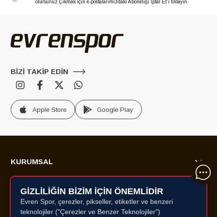
olursunuz.
Çıkmak için e-postalarımızdaki Aboneliği İptal Et’i tıklayın.
BİZİ TAKİP EDİN
Apple Store
Google Play
KURUMSAL
ALIŞVERİŞ BİLGİLERİ
GİZLİLİĞİN BİZİM İÇİN ÖNEMLİDİR
Evren Spor, çerezler, pikseller, etiketler ve benzeri
ÜYELİK HİZMETLERİ
teknolojiler ("Çerezler ve Benzer Teknolojiler")