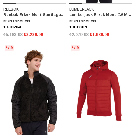
REEBOK
LUMBERJACK
Reebok Erkek Mont Santiago Coat 102032040
Lumberjack Erkek Mont 4W Ml Densy 1 Hr-07-001 4Pr 101899870
MONT&KABAN
MONT&KABAN
102032040
101899870
₺5.183,98
₺3.239,99
₺2.079,98
₺1.689,99
%19
%19