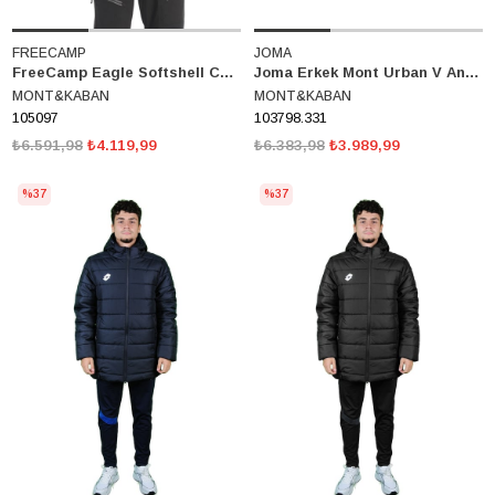
FREECAMP
JOMA
FreeCamp Eagle Softshell Ceket 105097
Joma Erkek Mont Urban V Anorak 103798.331
MONT&KABAN
MONT&KABAN
105097
103798.331
₺6.591,98
₺4.119,99
₺6.383,98
₺3.989,99
%37
%37