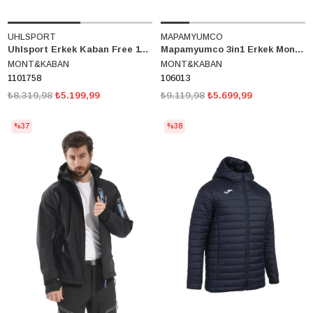
UHLSPORT
MAPAMYUMCO
Uhlsport Erkek Kaban Free 1101758
Mapamyumco 3in1 Erkek Mont 106013
MONT&KABAN
MONT&KABAN
1101758
106013
₺8.319,98
₺5.199,99
₺9.119,98
₺5.699,99
%37
%38