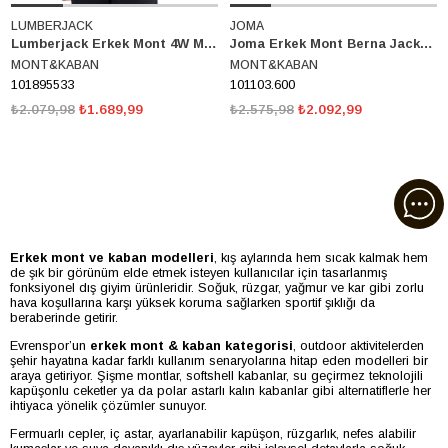
LUMBERJACK
JOMA
Lumberjack Erkek Mont 4W Ml Densy 1 Hr-07-001 4Pr 101895533
Joma Erkek Mont Berna Jacket Hoodie 101103.600
MONT&KABAN
MONT&KABAN
101895533
101103.600
₺2.079,98
₺1.689,99
₺2.575,98
₺2.092,99
Erkek mont ve kaban modelleri
, kış aylarında hem sıcak kalmak hem
de şık bir görünüm elde etmek isteyen kullanıcılar için tasarlanmış
fonksiyonel dış giyim ürünleridir. Soğuk, rüzgar, yağmur ve kar gibi zorlu
hava koşullarına karşı yüksek koruma sağlarken sportif şıklığı da
beraberinde getirir.
Evrenspor’un
erkek mont & kaban kategorisi
, outdoor aktivitelerden
şehir hayatına kadar farklı kullanım senaryolarına hitap eden modelleri bir
araya getiriyor. Şişme montlar, softshell kabanlar, su geçirmez teknolojili
kapüşonlu ceketler ya da polar astarlı kalın kabanlar gibi alternatiflerle her
ihtiyaca yönelik çözümler sunuyor.
Fermuarlı cepler, iç astar, ayarlanabilir kapüşon, rüzgarlık, nefes alabilir