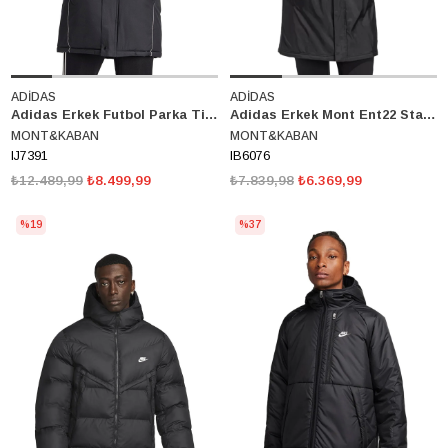
ADİDAS
ADİDAS
Adidas Erkek Futbol Parka Tiro24 IJ7391
Adidas Erkek Mont Ent22 Stadjkt İb6076
MONT&KABAN
MONT&KABAN
IJ7391
IB6076
₺12.489,99
₺8.499,99
₺7.839,98
₺6.369,99
%19
%37