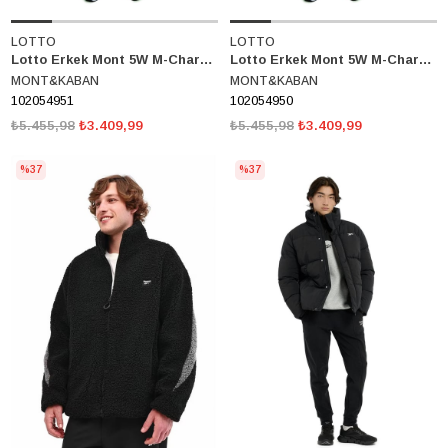
LOTTO
LOTTO
Lotto Erkek Mont 5W M-Charmino L Coat 5Pr-Tp 102054951
Lotto Erkek Mont 5W M-Charmino L Coat 5Pr-Tp 102054950
MONT&KABAN
MONT&KABAN
102054951
102054950
₺5.455,98
₺3.409,99
₺5.455,98
₺3.409,99
%37
%37