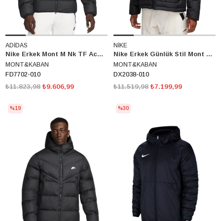
ADİDAS
NİKE
Nike Erkek Mont M Nk TF Acdpr24 Fall Jacket FD7702-010
Nike Erkek Günlük Stil Mont M Nsw Tf Rpl Legacy Hd Jkt DX2038-010
MONT&KABAN
MONT&KABAN
FD7702-010
DX2038-010
₺11.823,98
₺9.606,99
₺11.519,98
₺7.199,99
%19
%30