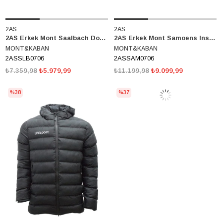
2AS
2AS
2AS Erkek Mont Saalbach Down Jacket 2ASslb0706
2AS Erkek Mont Samoens Insulated Jacket 2ASsam0706
MONT&KABAN
MONT&KABAN
2ASSLB0706
2ASSAM0706
₺7.359,98
₺5.979,99
₺11.199,98
₺9.099,99
%38
%37