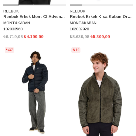
REEBOK
REEBOK
Reebok Erkek Mont Cl Adventure Bv Jacket 102033568
Reebok Erkek Kısa Kaban Orizzonte-M Jacket 102032928
MONT&KABAN
MONT&KABAN
102033568
102032928
₺6.719,98
₺4.199,99
₺8.639,98
₺5.399,99
%37
%19