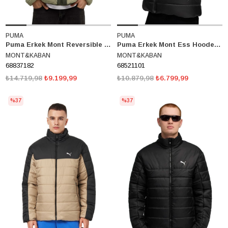
PUMA
PUMA
Puma Erkek Mont Reversible Sherpa Jacket 68837182
Puma Erkek Mont Ess Hooded Padded Jacket 68521101
MONT&KABAN
MONT&KABAN
68837182
68521101
₺14.719,98
₺9.199,99
₺10.879,98
₺6.799,99
%37
%37