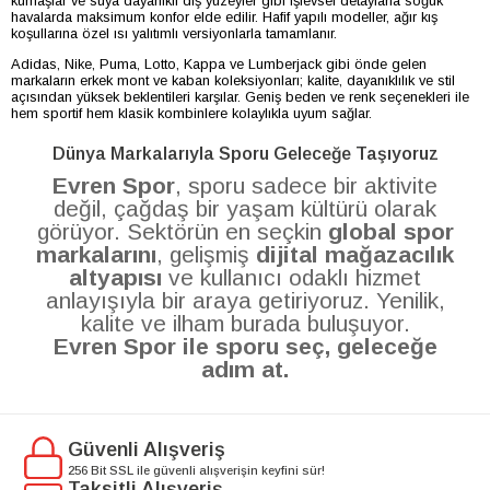
kumaşlar ve suya dayanıklı dış yüzeyler gibi işlevsel detaylarla soğuk
havalarda maksimum konfor elde edilir. Hafif yapılı modeller, ağır kış
koşullarına özel ısı yalıtımlı versiyonlarla tamamlanır.
Adidas, Nike, Puma, Lotto, Kappa ve Lumberjack gibi önde gelen
markaların erkek mont ve kaban koleksiyonları; kalite, dayanıklılık ve stil
açısından yüksek beklentileri karşılar. Geniş beden ve renk seçenekleri ile
hem sportif hem klasik kombinlere kolaylıkla uyum sağlar.
Dünya Markalarıyla Sporu Geleceğe Taşıyoruz
Evren Spor
, sporu sadece bir aktivite
değil, çağdaş bir yaşam kültürü olarak
görüyor. Sektörün en seçkin
global spor
markalarını
, gelişmiş
dijital mağazacılık
altyapısı
ve kullanıcı odaklı hizmet
anlayışıyla bir araya getiriyoruz. Yenilik,
kalite ve ilham burada buluşuyor.
Evren Spor ile sporu seç, geleceğe
adım at.
Güvenli Alışveriş
256 Bit SSL ile güvenli alışverişin keyfini sür!
Taksitli Alışveriş