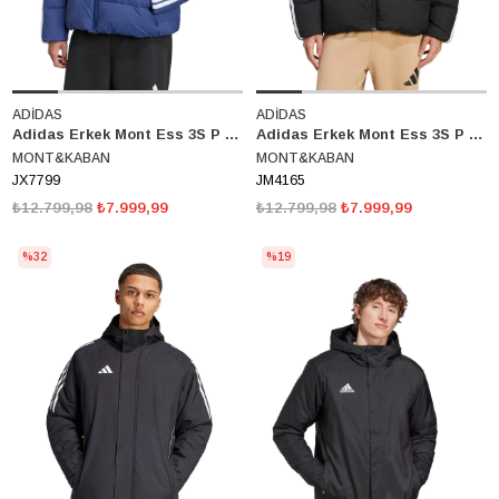
ADİDAS
ADİDAS
Adidas Erkek Mont Ess 3S P D HD J JX7799
Adidas Erkek Mont Ess 3S P D HD J JM4165
MONT&KABAN
MONT&KABAN
JX7799
JM4165
₺12.799,98
₺7.999,99
₺12.799,98
₺7.999,99
%32
%19