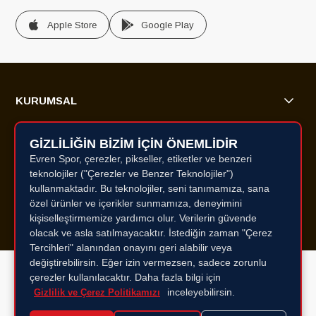
Apple Store
Google Play
KURUMSAL
ALIŞVERİŞ BİLGİLERİ
GİZLİLİĞİN BİZİM İÇİN ÖNEMLİDİR
Evren Spor, çerezler, pikseller, etiketler ve benzeri
ÜYELİK HİZMETLERİ
teknolojiler ("Çerezler ve Benzer Teknolojiler")
kullanmaktadır. Bu teknolojiler, seni tanımamıza, sana
MÜŞTERİ HİZMETLERİ
özel ürünler ve içerikler sunmamıza, deneyimini
kişiselleştirmemize yardımcı olur. Verilerin güvende
olacak ve asla satılmayacaktır. İstediğin zaman "Çerez
Tercihleri" alanından onayını geri alabilir veya
değiştirebilirsin. Eğer izin vermezsen, sadece zorunlu
Copyright© 2025 All rights reserved.
çerezler kullanılacaktır. Daha fazla bilgi için
inceleyebilirsin.
Gizlilik ve Çerez Politikamızı
Pazartesi - Cumartesi
09:00 - 19:00