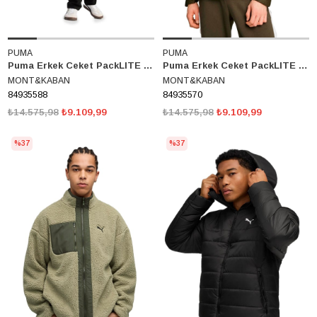
PUMA
PUMA
Puma Erkek Ceket PackLITE Down Jacket 84935588
Puma Erkek Ceket PackLITE Down Jacket 84935570
MONT&KABAN
MONT&KABAN
84935588
84935570
₺14.575,98
₺9.109,99
₺14.575,98
₺9.109,99
%37
%37