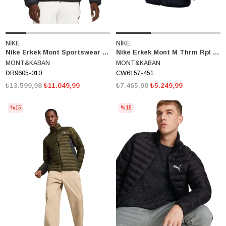
NİKE
NİKE
Nike Erkek Mont Sportswear StorM-Fit Windrunner Prımaloft Dr9605-010
Nike Erkek Mont M Thrm Rpl Park20 Fall Jkt Cw6157-451
MONT&KABAN
MONT&KABAN
DR9605-010
CW6157-451
₺13.599,98
₺11.049,99
₺7.465,00
₺5.249,99
%15
%15