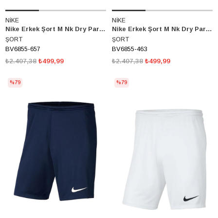
NİKE
NİKE
Nike Erkek Şort M Nk Dry Park III Nb K Bv6855-657
Nike Erkek Şort M Nk Dry Park III Nb K Bv6855-463
ŞORT
ŞORT
BV6855-657
BV6855-463
₺2.407,38
₺499,99
₺2.407,38
₺499,99
%79
%79