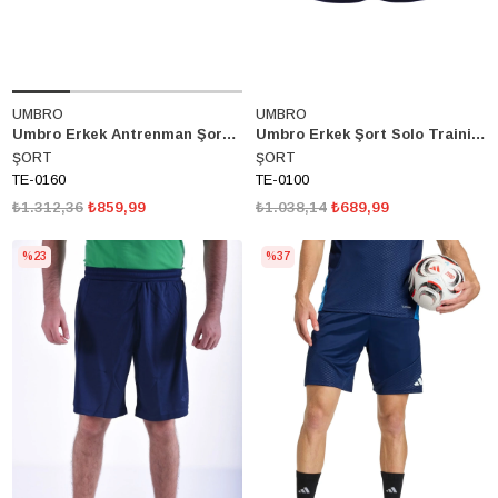
UMBRO
UMBRO
Umbro Erkek Antrenman Şort Diamond Training Shorts Te-0160
Umbro Erkek Şort Solo Training Short Te-0100
ŞORT
ŞORT
TE-0160
TE-0100
₺1.312,36
₺859,99
₺1.038,14
₺689,99
%23
%37