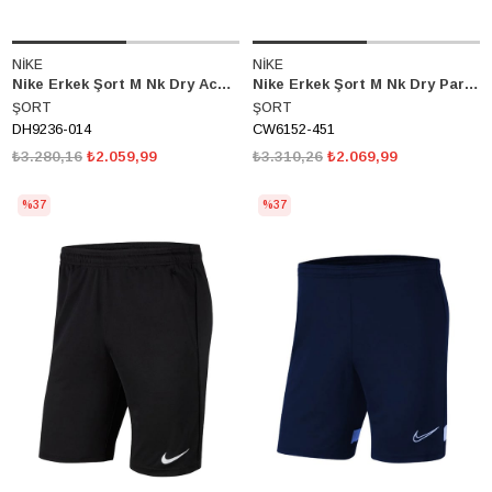
NİKE
NİKE
Nike Erkek Şort M Nk Dry Acdpr Short K Dh9236-014
Nike Erkek Şort M Nk Dry Park20 Kz Cw6152-451
ŞORT
ŞORT
DH9236-014
CW6152-451
₺3.280,16
₺2.059,99
₺3.310,26
₺2.069,99
%37
%37