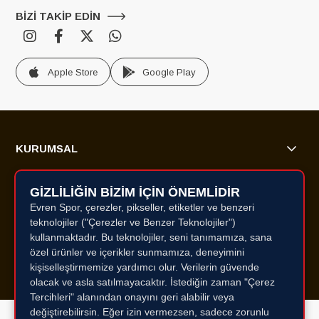
BİZİ TAKİP EDİN
Apple Store
Google Play
KURUMSAL
ALIŞVERİŞ BİLGİLERİ
GİZLİLİĞİN BİZİM İÇİN ÖNEMLİDİR
Evren Spor, çerezler, pikseller, etiketler ve benzeri
ÜYELİK HİZMETLERİ
teknolojiler ("Çerezler ve Benzer Teknolojiler")
kullanmaktadır. Bu teknolojiler, seni tanımamıza, sana
MÜŞTERİ HİZMETLERİ
özel ürünler ve içerikler sunmamıza, deneyimini
kişiselleştirmemize yardımcı olur. Verilerin güvende
olacak ve asla satılmayacaktır. İstediğin zaman "Çerez
Tercihleri" alanından onayını geri alabilir veya
değiştirebilirsin. Eğer izin vermezsen, sadece zorunlu
Copyright© 2025 All rights reserved.