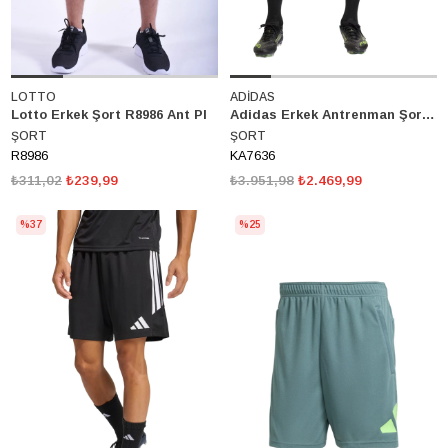
LOTTO
ADİDAS
Lotto Erkek Şort R8986 Ant Pl
Adidas Erkek Antrenman Şortu Tiro 26 Competition Training Şort KA7636
ŞORT
ŞORT
R8986
KA7636
₺311,02
₺239,99
₺3.951,98
₺2.469,99
%37
%25