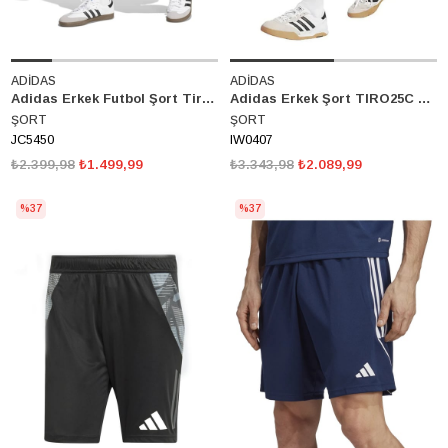
ADİDAS
ADİDAS
Adidas Erkek Futbol Şort Tiro Es W Sho Jc5450
Adidas Erkek Şort TIRO25C DT SHO IW0407
ŞORT
ŞORT
JC5450
IW0407
₺2.399,98
₺1.499,99
₺3.343,98
₺2.089,99
%37
%37