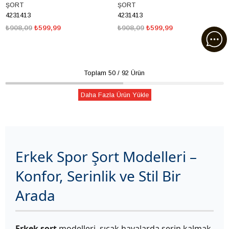
ŞORT
ŞORT
4231413
4231413
₺908,09
₺599,99
₺908,09
₺599,99
Toplam
50
/
92
Ürün
Daha Fazla Ürün Yükle
Erkek Spor Şort Modelleri –
Konfor, Serinlik ve Stil Bir
Arada
Erkek şort
modelleri, sıcak havalarda serin kalmak