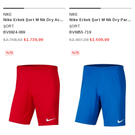
NİKE
NİKE
Nike Erkek Şort M Nk Dry Acdpr Kp Bv6924-069
Nike Erkek Şort M Nk Dry Park III Nb K Bv6855-719
ŞORT
ŞORT
BV6924-069
BV6855-719
₺2.768,53
₺1.739,99
₺2.407,38
₺1.509,99
%79
%79