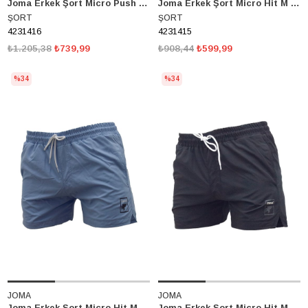
Joma Erkek Şort Micro Push M 4231416
Joma Erkek Şort Micro Hit M 4231415
ŞORT
ŞORT
4231416
4231415
₺1.205,38
₺739,99
₺908,44
₺599,99
%34
%34
JOMA
JOMA
Joma Erkek Şort Micro Hit M 4231415
Joma Erkek Şort Micro Hit M 4231415