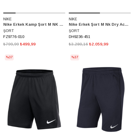
NİKE
NİKE
Nike Erkek Kamp Şort M NK DF ACDC25 FZ9776-010
Nike Erkek Şort M Nk Dry Acdpr Short K Dh9236-451
ŞORT
ŞORT
FZ9776-010
DH9236-451
₺799,99
₺499,99
₺3.280,16
₺2.059,99
%37
%37