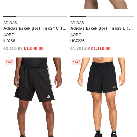
ADİDAS
ADİDAS
Adidas Erkek Şort Tiro24 C Tr Sho IL8256
Adidas Erkek Şort Tiro23 L Tr Sho HS7226
ŞORT
ŞORT
IL8256
HS7226
₺3.119,98
₺1.949,99
₺1.791,98
₺1.119,99
%37
%37