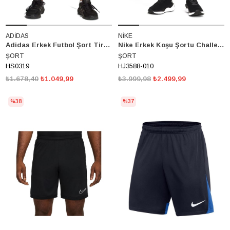
ADİDAS
NİKE
Adidas Erkek Futbol Şort Tiro23 L Tr Sho HS0319
Nike Erkek Koşu Şortu Challenger Dri-Fit M Nk 5In 2In1 HJ3588-010
ŞORT
ŞORT
HS0319
HJ3588-010
₺1.678,40
₺1.049,99
₺3.999,98
₺2.499,99
%38
%37