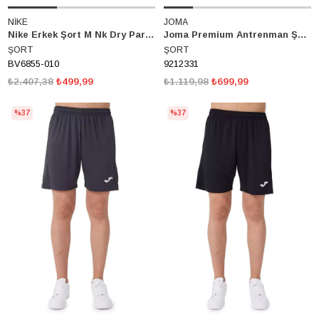
NİKE
JOMA
Nike Erkek Şort M Nk Dry Park III Nb K Bv6855-010
Joma Premium Antrenman Şort 9212331
ŞORT
ŞORT
BV6855-010
9212331
₺2.407,38
₺499,99
₺1.119,98
₺699,99
%37
%37