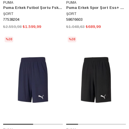
PUMA
PUMA
Puma Erkek Futbol Şortu Fsk Shorts Fenerbahçe Sk 2024/2025 77538204
Puma Erkek Spor Şort Ess+ 2 Col Shorts 10 Inc 58676603
ŞORT
ŞORT
77538204
58676603
₺2.559,98
₺1.599,99
₺1.048,63
₺689,99
%38
%38