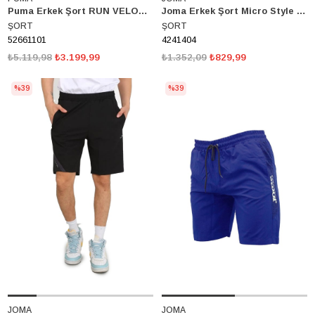
Puma Erkek Şort RUN VELOCITY 2IN1 Regular Fit 52661101
Joma Erkek Şort Micro Style M 4241404
ŞORT
ŞORT
52661101
4241404
₺5.119,98
₺3.199,99
₺1.352,09
₺829,99
%39
%39
JOMA
JOMA