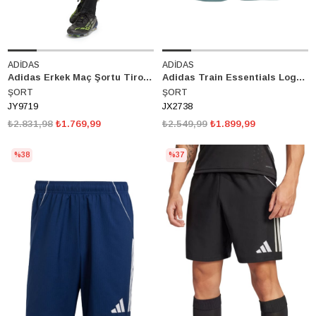
ADİDAS
ADİDAS
Adidas Erkek Maç Şortu Tiro 26 League Training JY9719
Adidas Train Essentials Logo Training Şort JX2738
ŞORT
ŞORT
JY9719
JX2738
₺2.831,98
₺1.769,99
₺2.549,99
₺1.899,99
%38
%37