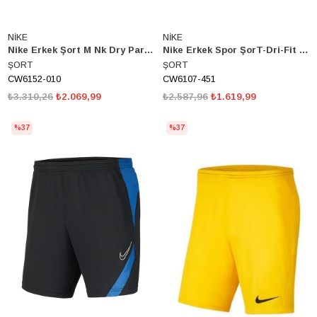
NİKE
NİKE
Nike Erkek Şort M Nk Dry Park20 Kz Cw6152-010
Nike Erkek Spor ŞorT-Dri-Fit Academy-Cw6107-451
ŞORT
ŞORT
CW6152-010
CW6107-451
₺3.310,26
₺2.069,99
₺2.587,96
₺1.619,99
%37
%37