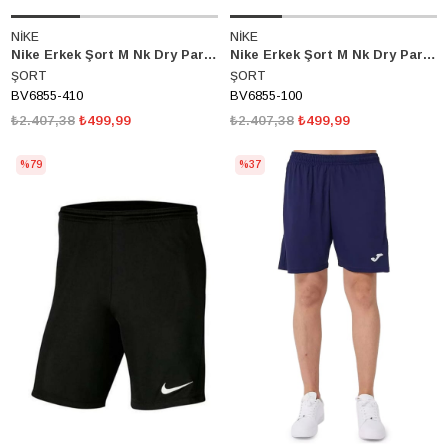
NİKE
NİKE
Nike Erkek Şort M Nk Dry Park III Nb K Bv6855-410
Nike Erkek Şort M Nk Dry Park III Nb K Bv6855-100
ŞORT
ŞORT
BV6855-410
BV6855-100
₺2.407,38
₺499,99
₺2.407,38
₺499,99
%79
%37