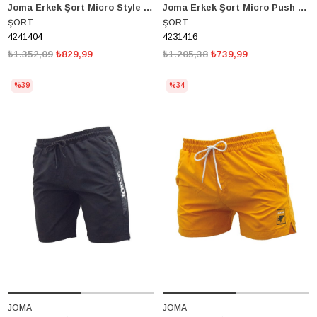
Joma Erkek Şort Micro Style M 4241404
Joma Erkek Şort Micro Push M 4231416
ŞORT
ŞORT
4241404
4231416
₺1.352,09
₺829,99
₺1.205,38
₺739,99
%39
%34
JOMA
JOMA